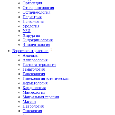
Ортопедия
Отоларингология
Офтальмология
Педиатрия
Психология
Урология
УЗИ
Хирургия
Эндокринология
Эпилептология
Взрослое отделение
Анализы
Аллергология
Гастроэнтерология
Гематология
Гинекология
Гинекология эстетическая
Дерматология
Кардиология
Маммология
Мануальная терапия
Массаж
Неврология
Онкология