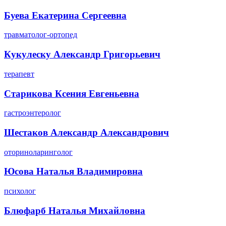
Буева Екатерина Сергеевна
травматолог-ортопед
Кукулеску Александр Григорьевич
терапевт
Старикова Ксения Евгеньевна
гастроэнтеролог
Шестаков Александр Александрович
оториноларинголог
Юсова Наталья Владимировна
психолог
Блюфарб Наталья Михайловна