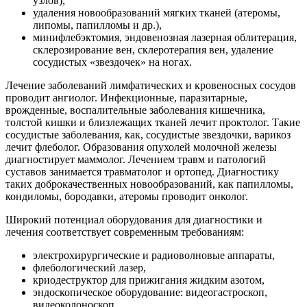
узлов),
удаления новообразований мягких тканей (атеромы,
липомы, папилломы и др.),
минифлебэктомия, эндовенозная лазерная облитерация,
склерозирование вен, склеротерапия вен, удаление
сосудистых «звездочек» на ногах.
Лечение заболеваний лимфатических и кровеносных сосудов
проводит ангиолог. Инфекционные, паразитарные,
врожденные, воспалительные заболевания кишечника,
толстой кишки и близлежащих тканей лечит проктолог. Такие
сосудистые заболевания, как, сосудистые звездочки, варикоз
лечит флеболог. Образования опухолей молочной железы
диагностирует маммолог. Лечением травм и патологий
суставов занимается травматолог и ортопед. Диагностику
таких доброкачественных новообразований, как папилломы,
кондиломы, бородавки, атеромы проводит онколог.
Широкий потенциал оборудования для диагностики и
лечения соответствует современным требованиям:
электрохирургические и радиоволновые аппараты,
флебологический лазер,
криодеструктор для прижигания жидким азотом,
эндоскопическое оборудование: видеогастроскоп,
видеоколоноскоп.