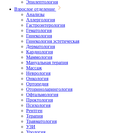
Эпилептология
Взрослое отделение
Анализы
Аллергология
Гастроэнтерология
Гематология
Гинекология
Гинекология эстетическая
Дерматология
Кардиология
Маммология
Мануальная терапия
Массаж
Неврология
Онкология
Ортопедия
Оториноларингология
Офтальмология
Проктология
Психология
Рентген
Терапия
Травматология
УЗИ
Урология