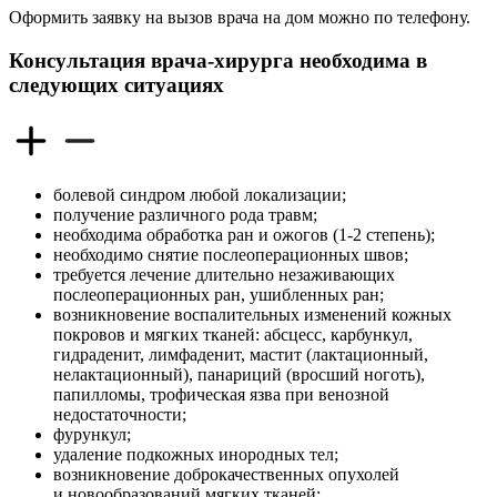
Оформить заявку на вызов врача на дом можно по телефону.
Консультация врача-хирурга необходима в
следующих ситуациях
болевой синдром любой локализации;
получение различного рода травм;
необходима обработка ран и ожогов (1-2 степень);
необходимо снятие послеоперационных швов;
требуется лечение длительно незаживающих
послеоперационных ран, ушибленных ран;
возникновение воспалительных изменений кожных
покровов и мягких тканей: абсцесс, карбункул,
гидраденит, лимфаденит, мастит (лактационный,
нелактационный), панариций (вросший ноготь),
папилломы, трофическая язва при венозной
недостаточности;
фурункул;
удаление подкожных инородных тел;
возникновение доброкачественных опухолей
и новообразований мягких тканей;