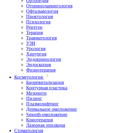
Ортопедия
Оториноларингология
Офтальмология
Проктология
Психология
Рентген
Терапия
Травматология
УЗИ
Урология
Хирургия
Эндокринология
Эндоскопия
Физиотерапия
Косметология
Биоревитализация
Контурная пластика
Мезонити
Пилинг
Плазмолифтинг
Дермальное омоложение
Smooth-омоложение
Криотерапия
Лазерная эпиляция
Стоматология