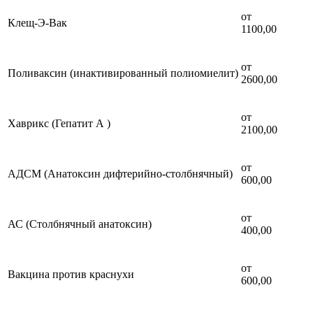
от
Клещ-Э-Вак
1100,00
от
Поливаксин (инактивированный полиомиелит)
2600,00
от
Хаврикс (Гепатит А )
2100,00
от
АДСМ (Анатоксин дифтерийно-столбнячный)
600,00
от
АС (Столбнячный анатоксин)
400,00
от
Вакцина против краснухи
600,00