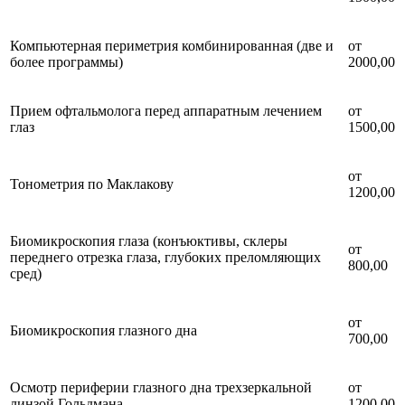
Компьютерная периметрия комбинированная (две и
от
более программы)
2000,00
Прием офтальмолога перед аппаратным лечением
от
глаз
1500,00
от
Тонометрия по Маклакову
1200,00
Биомикроскопия глаза (конъюктивы, склеры
от
переднего отрезка глаза, глубоких преломляющих
800,00
сред)
от
Биомикроскопия глазного дна
700,00
Осмотр периферии глазного дна трехзеркальной
от
линзой Гольдмана
1200,00