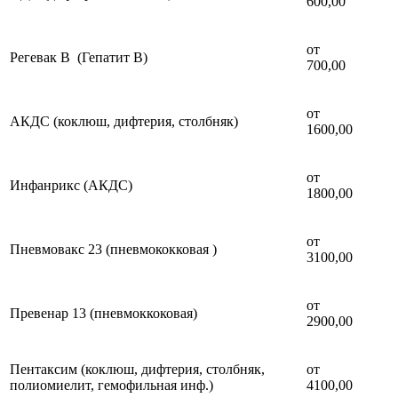
600,00
от
Регевак В (Гепатит В)
700,00
от
АКДС (коклюш, дифтерия, столбняк)
1600,00
от
Инфанрикс (АКДС)
1800,00
от
Пневмовакс 23 (пневмококковая )
3100,00
от
Превенар 13 (пневмоккоковая)
2900,00
Пентаксим (коклюш, дифтерия, столбняк,
от
полиомиелит, гемофильная инф.)
4100,00