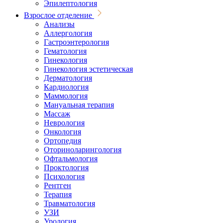
Эпилептология
Взрослое отделение
Анализы
Аллергология
Гастроэнтерология
Гематология
Гинекология
Гинекология эстетическая
Дерматология
Кардиология
Маммология
Мануальная терапия
Массаж
Неврология
Онкология
Ортопедия
Оториноларингология
Офтальмология
Проктология
Психология
Рентген
Терапия
Травматология
УЗИ
Урология