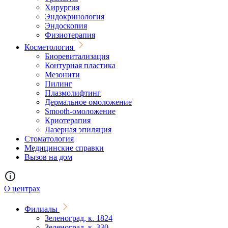
Хирургия
Эндокринология
Эндоскопия
Физиотерапия
Косметология
Биоревитализация
Контурная пластика
Мезонити
Пилинг
Плазмолифтинг
Дермальное омоложение
Smooth-омоложение
Криотерапия
Лазерная эпиляция
Стоматология
Медицинские справки
Вызов на дом
О центрах
Филиалы
Зеленоград, к. 1824
Зеленоград, к. 330