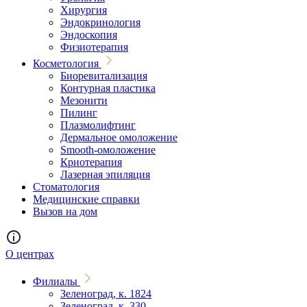
Хирургия
Эндокринология
Эндоскопия
Физиотерапия
Косметология
Биоревитализация
Контурная пластика
Мезонити
Пилинг
Плазмолифтинг
Дермальное омоложение
Smooth-омоложение
Криотерапия
Лазерная эпиляция
Стоматология
Медицинские справки
Вызов на дом
О центрах
Филиалы
Зеленоград, к. 1824
Зеленоград, к. 330