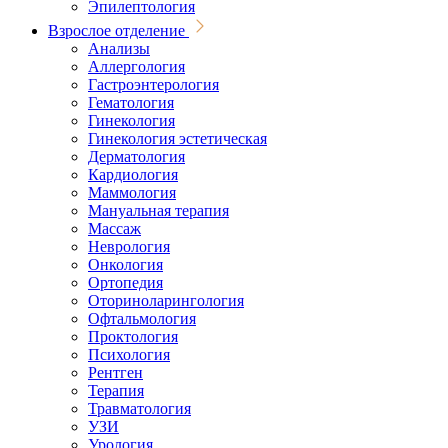
Эпилептология
Взрослое отделение
Анализы
Аллергология
Гастроэнтерология
Гематология
Гинекология
Гинекология эстетическая
Дерматология
Кардиология
Маммология
Мануальная терапия
Массаж
Неврология
Онкология
Ортопедия
Оториноларингология
Офтальмология
Проктология
Психология
Рентген
Терапия
Травматология
УЗИ
Урология