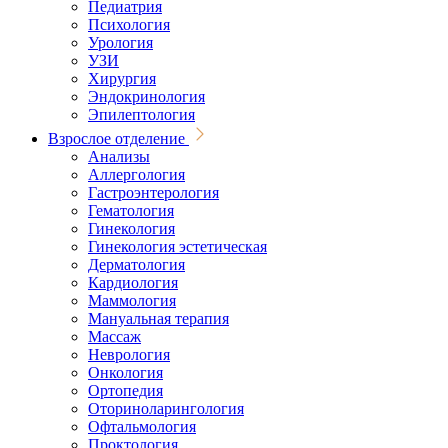
Педиатрия
Психология
Урология
УЗИ
Хирургия
Эндокринология
Эпилептология
Взрослое отделение
Анализы
Аллергология
Гастроэнтерология
Гематология
Гинекология
Гинекология эстетическая
Дерматология
Кардиология
Маммология
Мануальная терапия
Массаж
Неврология
Онкология
Ортопедия
Оториноларингология
Офтальмология
Проктология