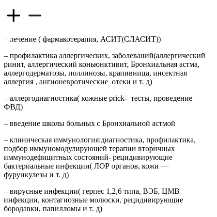
– лечение ( фармакотерапия, АСИТ(СЛАСИТ))
– профилактика аллергических, заболеваний(аллергический
ринит, аллергический коньюнктивит, Бронхиальная астма,
аллергодерматозы, поллинозы, крапивница, инсектная
аллергия , ангионевротические
отеки и т. д)
– аллергодиагностика( кожные prick-
тесты, проведение
ФВД)
– введение школы больных с Бронхиальной астмой
– клиническая иммунология:диагностика, профилактика,
подбор иммуномодулирующей терапии вторичных
иммунодефицитных состояний- рецидивирующие
бактериальные инфекции( ЛОР органов, кожи —
фурункулезы и т. д)
– вирусные инфекции( герпес 1,2,6 типа, ВЭБ, ЦМВ
инфекции, контагиозные молюски, рецидивирующие
бородавки, папилломы и т. д)