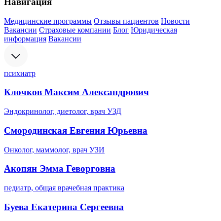
Навигация
Медицинские программы
Отзывы пациентов
Новости
Вакансии
Страховые компании
Блог
Юридическая
информация
Вакансии
психиатр
Клочков Максим Александрович
Эндокринолог, диетолог, врач УЗД
Смородинская Евгения Юрьевна
Онколог, маммолог, врач УЗИ
Акопян Эмма Геворговна
педиатр, общая врачебная практика
Буева Екатерина Сергеевна