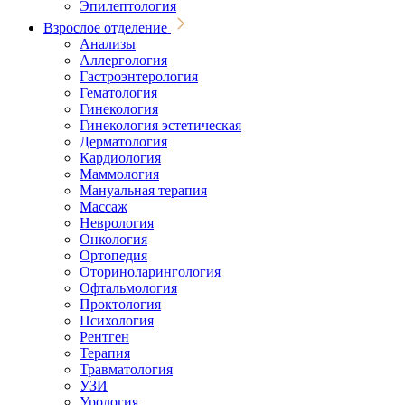
Эпилептология
Взрослое отделение
Анализы
Аллергология
Гастроэнтерология
Гематология
Гинекология
Гинекология эстетическая
Дерматология
Кардиология
Маммология
Мануальная терапия
Массаж
Неврология
Онкология
Ортопедия
Оториноларингология
Офтальмология
Проктология
Психология
Рентген
Терапия
Травматология
УЗИ
Урология