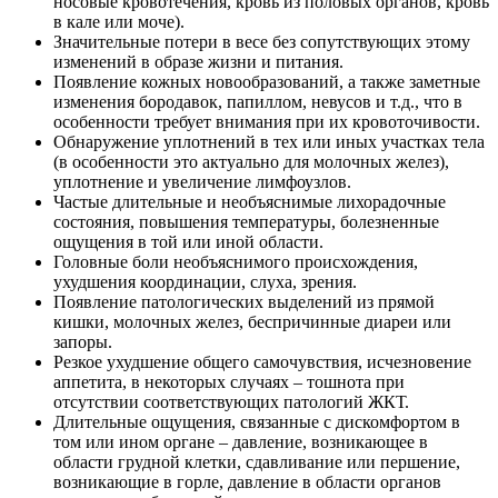
носовые кровотечения, кровь из половых органов, кровь
в кале или моче).
Значительные потери в весе без сопутствующих этому
изменений в образе жизни и питания.
Появление кожных новообразований, а также заметные
изменения бородавок, папиллом, невусов и т.д., что в
особенности требует внимания при их кровоточивости.
Обнаружение уплотнений в тех или иных участках тела
(в особенности это актуально для молочных желез),
уплотнение и увеличение лимфоузлов.
Частые длительные и необъяснимые лихорадочные
состояния, повышения температуры, болезненные
ощущения в той или иной области.
Головные боли необъяснимого происхождения,
ухудшения координации, слуха, зрения.
Появление патологических выделений из прямой
кишки, молочных желез, беспричинные диареи или
запоры.
Резкое ухудшение общего самочувствия, исчезновение
аппетита, в некоторых случаях – тошнота при
отсутствии соответствующих патологий ЖКТ.
Длительные ощущения, связанные с дискомфортом в
том или ином органе – давление, возникающее в
области грудной клетки, сдавливание или першение,
возникающие в горле, давление в области органов