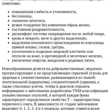
симптомы:
повышенная слабость и утомляемость,
бессонница,
снижение аппетита,
резкое похудение без изменения образа жизни,
постоянная раздражительность,
дискомфорт системы пищеварения после любой пищи,
кровь в мокроте, моче и других выделениях,
выделения непонятного происхождения из влагалища,
прямой кишки, сосков, уретры,
уплотнения в подкожно-жировой клетчатке или
опухоли на коже, в щитовидной и молочных железах,
увеличение невусов, кондилом и родимых пятен.
Новообразования делятся на доброкачественные, медленно
прогрессирующие и не представляющие серьезной угрозы для
здоровья и злокачественные, развивающиеся из тканей:
эпителиальной (карцинома), соединительной (саркома), а
также стволовых клеток. чтобы в диагнозе отразить
информацию о заболевании разработаны TNM классификация
злокачественных опухолей, в которой каждая буква
характеризует определенное свойство Т – характеристика
первичного очага. В зависимости от стадии заболевания
выделяют 0, 1, 2, 3, 4 и х индексы, которые ставятся возле