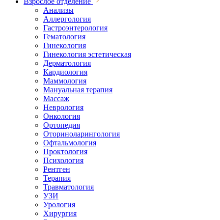
Взрослое отделение
Анализы
Аллергология
Гастроэнтерология
Гематология
Гинекология
Гинекология эстетическая
Дерматология
Кардиология
Маммология
Мануальная терапия
Массаж
Неврология
Онкология
Ортопедия
Оториноларингология
Офтальмология
Проктология
Психология
Рентген
Терапия
Травматология
УЗИ
Урология
Хирургия