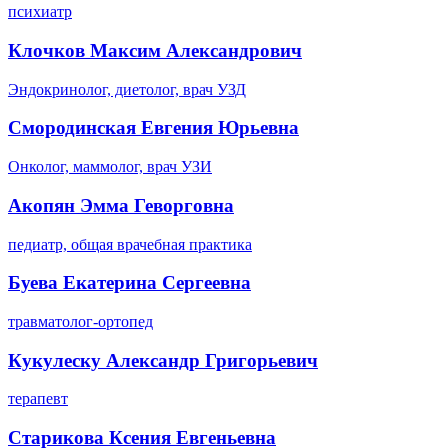
психиатр
Клочков Максим Александрович
Эндокринолог, диетолог, врач УЗД
Смородинская Евгения Юрьевна
Онколог, маммолог, врач УЗИ
Акопян Эмма Геворговна
педиатр, общая врачебная практика
Буева Екатерина Сергеевна
травматолог-ортопед
Кукулеску Александр Григорьевич
терапевт
Старикова Ксения Евгеньевна