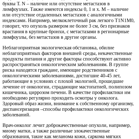
буквы Т. N – наличие или отсутствие метастазов в
лимфоузлах. Также имеются индексы 0, 1 и х. M – наличие
или отсутствие отдаленных метастазов с аналогичными
индексами. Например, мелкоклеточный рак легкого Т1N1M0,
говорит, что опухоль размером не более 3 см, без признаков
врастания в крупные бронхи, с метастазами в регионарные
лимфоузлы, без метастазов в другие органы.
Неблагоприятная экологическая обстановка, обилие
неблагоприятных факторов внешней среды, некачественные
продукты питания и другие факторы способствуют активно
распространяться онкологическим заболеваниям. В группе
риска находятся граждане, имеющие родственников с
онкологическими заболеваниями, достигшие 40-45 лет,
работающие в условиях с плохой экологией, прошедшие
лечение от онкологии, страдающие мастопатией, полипозом
кишечника, циррозом печени. В качестве профилактики им
необходимо регулярно проходить осмотры у онколога.
Здоровый образ жизни, внимание к собственному организму,
диспансеризация –способы профилактики онкологических
заболеваний.
Врач-онколог лечит доброкачественные опухоли, например,
миому матки, а также различные злокачественные
образования, такие как меланома кожи, саркома мягких