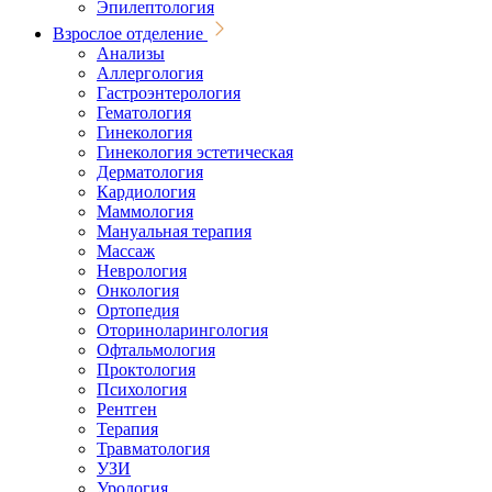
Эпилептология
Взрослое отделение
Анализы
Аллергология
Гастроэнтерология
Гематология
Гинекология
Гинекология эстетическая
Дерматология
Кардиология
Маммология
Мануальная терапия
Массаж
Неврология
Онкология
Ортопедия
Оториноларингология
Офтальмология
Проктология
Психология
Рентген
Терапия
Травматология
УЗИ
Урология