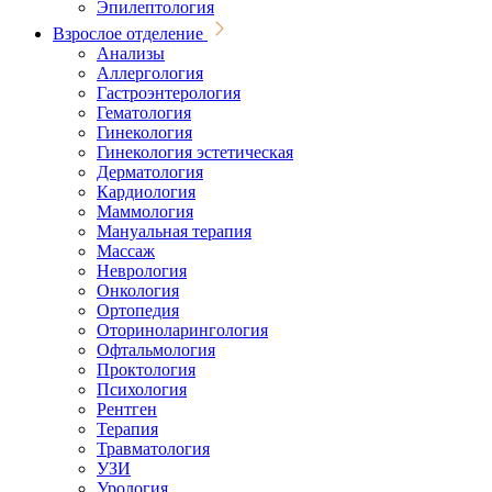
Эпилептология
Взрослое отделение
Анализы
Аллергология
Гастроэнтерология
Гематология
Гинекология
Гинекология эстетическая
Дерматология
Кардиология
Маммология
Мануальная терапия
Массаж
Неврология
Онкология
Ортопедия
Оториноларингология
Офтальмология
Проктология
Психология
Рентген
Терапия
Травматология
УЗИ
Урология