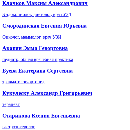
Клочков Максим Александрович
Эндокринолог, диетолог, врач УЗД
Смородинская Евгения Юрьевна
Онколог, маммолог, врач УЗИ
Акопян Эмма Геворговна
педиатр, общая врачебная практика
Буева Екатерина Сергеевна
травматолог-ортопед
Кукулеску Александр Григорьевич
терапевт
Старикова Ксения Евгеньевна
гастроэнтеролог