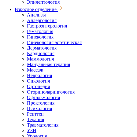
Эпилептология
Взрослое отделение
Анализы
Аллергология
Гастроэнтерология
Гематология
Гинекология
Гинекология эстетическая
Дерматология
Кардиология
Маммология
Мануальная терапия
Массаж
Неврология
Онкология
Ортопедия
Оториноларингология
Офтальмология
Проктология
Психология
Рентген
Терапия
Травматология
УЗИ
Урология