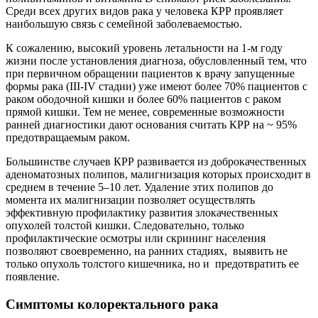
Среди всех других видов рака у человека КРР проявляет
наибольшую связь с семейной заболеваемостью.
К сожалению, высокий уровень летальности на 1-м году
жизни после установления диагноза, обусловленный тем, что
при первичном обращении пациентов к врачу запущенные
формы рака (III-IV стадии) уже имеют более 70% пациентов с
раком ободочной кишки и более 60% пациентов с раком
прямой кишки. Тем не менее, современные возможности
ранней диагностики дают основания считать КРР на ~ 95%
предотвращаемым раком.
Большинстве случаев КРР развивается из доброкачественных
аденоматозных полипов, малигнизация которых происходит в
среднем в течение 5–10 лет. Удаление этих полипов до
момента их малигнизации позволяет осуществлять
эффективную профилактику развития злокачественных
опухолей толстой кишки. Следовательно, только
профилактические осмотры или скрининг населения
позволяют своевременно, на ранних стадиях, выявить не
только опухоль толстого кишечника, но и предотвратить ее
появление.
Симптомы колоректального рака