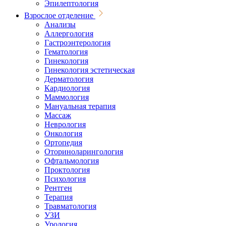
Эпилептология
Взрослое отделение
Анализы
Аллергология
Гастроэнтерология
Гематология
Гинекология
Гинекология эстетическая
Дерматология
Кардиология
Маммология
Мануальная терапия
Массаж
Неврология
Онкология
Ортопедия
Оториноларингология
Офтальмология
Проктология
Психология
Рентген
Терапия
Травматология
УЗИ
Урология