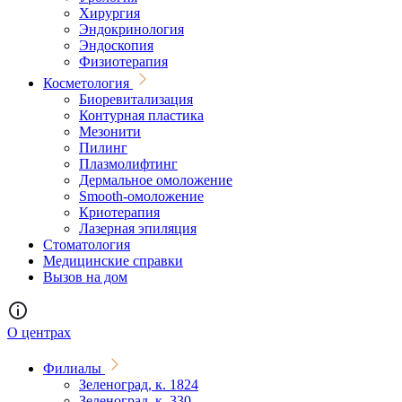
Хирургия
Эндокринология
Эндоскопия
Физиотерапия
Косметология
Биоревитализация
Контурная пластика
Мезонити
Пилинг
Плазмолифтинг
Дермальное омоложение
Smooth-омоложение
Криотерапия
Лазерная эпиляция
Стоматология
Медицинские справки
Вызов на дом
О центрах
Филиалы
Зеленоград, к. 1824
Зеленоград, к. 330