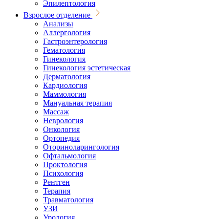
Эпилептология
Взрослое отделение
Анализы
Аллергология
Гастроэнтерология
Гематология
Гинекология
Гинекология эстетическая
Дерматология
Кардиология
Маммология
Мануальная терапия
Массаж
Неврология
Онкология
Ортопедия
Оториноларингология
Офтальмология
Проктология
Психология
Рентген
Терапия
Травматология
УЗИ
Урология