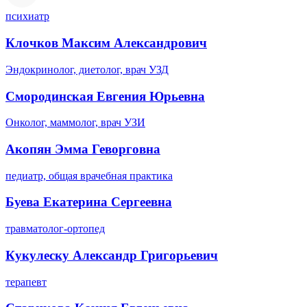
психиатр
Клочков Максим Александрович
Эндокринолог, диетолог, врач УЗД
Смородинская Евгения Юрьевна
Онколог, маммолог, врач УЗИ
Акопян Эмма Геворговна
педиатр, общая врачебная практика
Буева Екатерина Сергеевна
травматолог-ортопед
Кукулеску Александр Григорьевич
терапевт