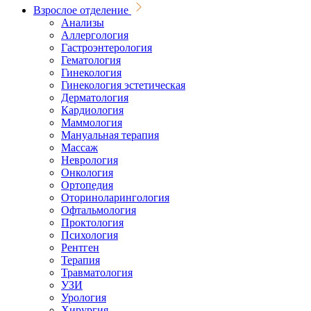
Взрослое отделение
Анализы
Аллергология
Гастроэнтерология
Гематология
Гинекология
Гинекология эстетическая
Дерматология
Кардиология
Маммология
Мануальная терапия
Массаж
Неврология
Онкология
Ортопедия
Оториноларингология
Офтальмология
Проктология
Психология
Рентген
Терапия
Травматология
УЗИ
Урология
Хирургия