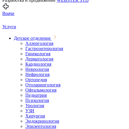
Разработка и продвижение
WEBSTER STD
Врачи
Услуги
Детское отделение
Аллергология
Гастроэнтерология
Гинекология
Дерматология
Кардиология
Неврология
Нефрология
Ортопедия
Отоларингология
Офтальмология
Педиатрия
Психология
Урология
УЗИ
Хирургия
Эндокринология
Эпилептология