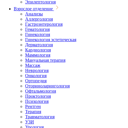
Эпилептология
Взрослое отделение
Анализы
Аллергология
Гастроэнтерология
Гематология
Гинекология
Гинекология эстетическая
Дерматология
Кардиология
Маммология
Мануальная терапия
Массаж
Неврология
Онкология
Ортопедия
Оториноларингология
Офтальмология
Проктология
Психология
Рентген
Терапия
Травматология
УЗИ
Урология