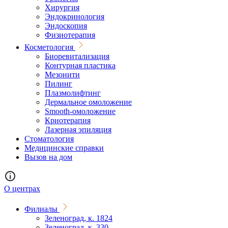
Хирургия
Эндокринология
Эндоскопия
Физиотерапия
Косметология
Биоревитализация
Контурная пластика
Мезонити
Пилинг
Плазмолифтинг
Дермальное омоложение
Smooth-омоложение
Криотерапия
Лазерная эпиляция
Стоматология
Медицинские справки
Вызов на дом
О центрах
Филиалы
Зеленоград, к. 1824
Зеленоград, к. 330