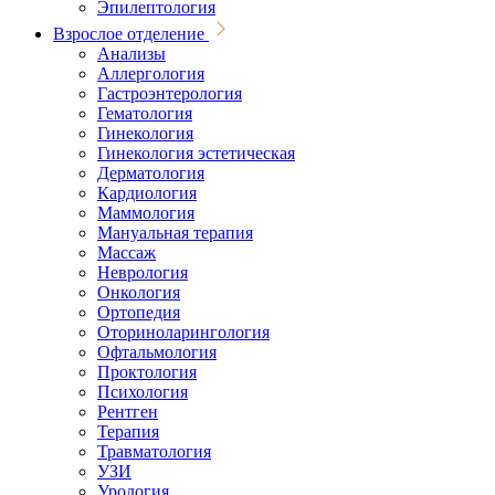
Эпилептология
Взрослое отделение
Анализы
Аллергология
Гастроэнтерология
Гематология
Гинекология
Гинекология эстетическая
Дерматология
Кардиология
Маммология
Мануальная терапия
Массаж
Неврология
Онкология
Ортопедия
Оториноларингология
Офтальмология
Проктология
Психология
Рентген
Терапия
Травматология
УЗИ
Урология