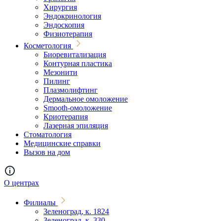
Хирургия
Эндокринология
Эндоскопия
Физиотерапия
Косметология
Биоревитализация
Контурная пластика
Мезонити
Пилинг
Плазмолифтинг
Дермальное омоложение
Smooth-омоложение
Криотерапия
Лазерная эпиляция
Стоматология
Медицинские справки
Вызов на дом
О центрах
Филиалы
Зеленоград, к. 1824
Зеленоград, к. 330