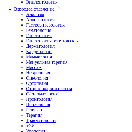
Эпилептология
Взрослое отделение
Анализы
Аллергология
Гастроэнтерология
Гематология
Гинекология
Гинекология эстетическая
Дерматология
Кардиология
Маммология
Мануальная терапия
Массаж
Неврология
Онкология
Ортопедия
Оториноларингология
Офтальмология
Проктология
Психология
Рентген
Терапия
Травматология
УЗИ
Урология