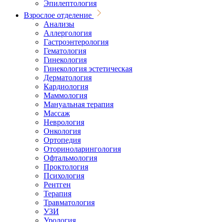
Эпилептология
Взрослое отделение
Анализы
Аллергология
Гастроэнтерология
Гематология
Гинекология
Гинекология эстетическая
Дерматология
Кардиология
Маммология
Мануальная терапия
Массаж
Неврология
Онкология
Ортопедия
Оториноларингология
Офтальмология
Проктология
Психология
Рентген
Терапия
Травматология
УЗИ
Урология