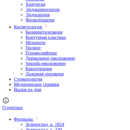
Хирургия
Эндокринология
Эндоскопия
Физиотерапия
Косметология
Биоревитализация
Контурная пластика
Мезонити
Пилинг
Плазмолифтинг
Дермальное омоложение
Smooth-омоложение
Криотерапия
Лазерная эпиляция
Стоматология
Медицинские справки
Вызов на дом
О центрах
Филиалы
Зеленоград, к. 1824
Зеленоград, к. 330