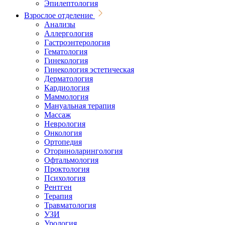
Эпилептология
Взрослое отделение
Анализы
Аллергология
Гастроэнтерология
Гематология
Гинекология
Гинекология эстетическая
Дерматология
Кардиология
Маммология
Мануальная терапия
Массаж
Неврология
Онкология
Ортопедия
Оториноларингология
Офтальмология
Проктология
Психология
Рентген
Терапия
Травматология
УЗИ
Урология