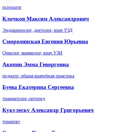
психиатр
Клочков Максим Александрович
Эндокринолог, диетолог, врач УЗД
Смородинская Евгения Юрьевна
Онколог, маммолог, врач УЗИ
Акопян Эмма Геворговна
педиатр, общая врачебная практика
Буева Екатерина Сергеевна
травматолог-ортопед
Кукулеску Александр Григорьевич
терапевт