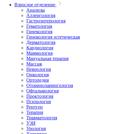
Взрослое отделение
Анализы
Аллергология
Гастроэнтерология
Гематология
Гинекология
Гинекология эстетическая
Дерматология
Кардиология
Маммология
Мануальная терапия
Массаж
Неврология
Онкология
Ортопедия
Оториноларингология
Офтальмология
Проктология
Психология
Рентген
Терапия
Травматология
УЗИ
Урология
Хирургия