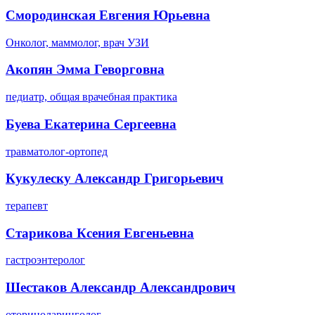
Смородинская Евгения Юрьевна
Онколог, маммолог, врач УЗИ
Акопян Эмма Геворговна
педиатр, общая врачебная практика
Буева Екатерина Сергеевна
травматолог-ортопед
Кукулеску Александр Григорьевич
терапевт
Старикова Ксения Евгеньевна
гастроэнтеролог
Шестаков Александр Александрович
оториноларинголог