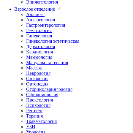
Эпилептология
Взрослое отделение
Анализы
Аллергология
Гастроэнтерология
Гематология
Гинекология
Гинекология эстетическая
Дерматология
Кардиология
Маммология
Мануальная терапия
Массаж
Неврология
Онкология
Ортопедия
Оториноларингология
Офтальмология
Проктология
Психология
Рентген
Терапия
Травматология
УЗИ
Урология