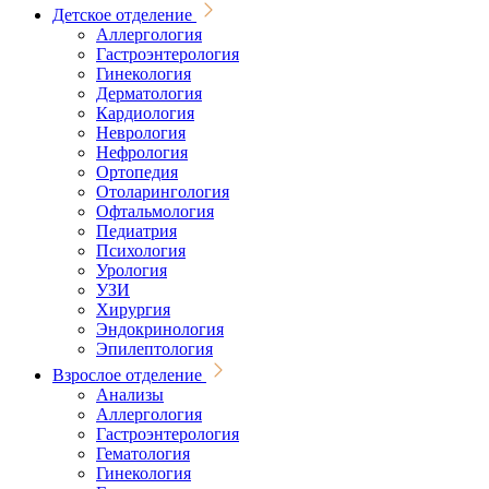
Детское отделение
Аллергология
Гастроэнтерология
Гинекология
Дерматология
Кардиология
Неврология
Нефрология
Ортопедия
Отоларингология
Офтальмология
Педиатрия
Психология
Урология
УЗИ
Хирургия
Эндокринология
Эпилептология
Взрослое отделение
Анализы
Аллергология
Гастроэнтерология
Гематология
Гинекология