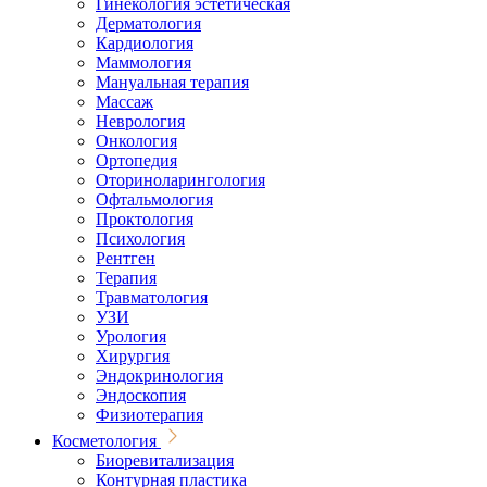
Гинекология эстетическая
Дерматология
Кардиология
Маммология
Мануальная терапия
Массаж
Неврология
Онкология
Ортопедия
Оториноларингология
Офтальмология
Проктология
Психология
Рентген
Терапия
Травматология
УЗИ
Урология
Хирургия
Эндокринология
Эндоскопия
Физиотерапия
Косметология
Биоревитализация
Контурная пластика