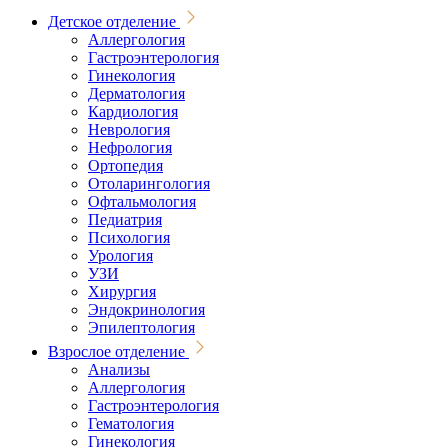
Детское отделение
Аллергология
Гастроэнтерология
Гинекология
Дерматология
Кардиология
Неврология
Нефрология
Ортопедия
Отоларингология
Офтальмология
Педиатрия
Психология
Урология
УЗИ
Хирургия
Эндокринология
Эпилептология
Взрослое отделение
Анализы
Аллергология
Гастроэнтерология
Гематология
Гинекология