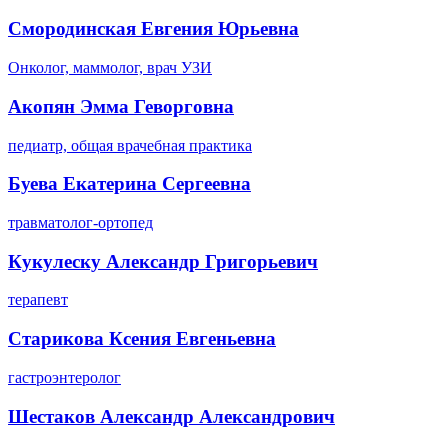
Смородинская Евгения Юрьевна
Онколог, маммолог, врач УЗИ
Акопян Эмма Геворговна
педиатр, общая врачебная практика
Буева Екатерина Сергеевна
травматолог-ортопед
Кукулеску Александр Григорьевич
терапевт
Старикова Ксения Евгеньевна
гастроэнтеролог
Шестаков Александр Александрович