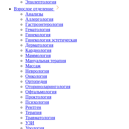
Эпилептология
Взрослое отделение
Анализы
Аллергология
Гастроэнтерология
Гематология
Гинекология
Гинекология эстетическая
Дерматология
Кардиология
Маммология
Мануальная терапия
Массаж
Неврология
Онкология
Ортопедия
Оториноларингология
Офтальмология
Проктология
Психология
Рентген
Терапия
Травматология
УЗИ
Урология